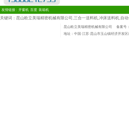
友情链接 :
开窗机
百度
装箱机
关键词：昆山欧立美瑞精密机械有限公司,三合一送料机,冲床送料机,自动
昆山欧立美瑞精密机械有限公司
备案号：苏
地址：中国·江苏·昆山市玉山镇经济开发区
电话：(86)0512-36801918 Phone：1360