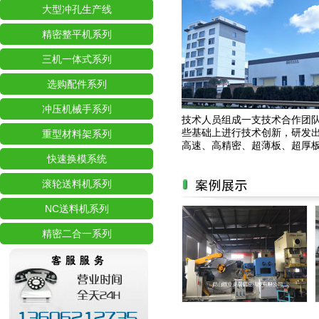
大型冲孔生产线
精密整平机系列
三机一体式系列
选购配件系列
冲压机械手系列
技术人员组成一支技术合作团
些基础上进行技术创新，研发
重型材料架系列
高速、高精密、超薄板、超厚板
快速换模系统
滚轮送料机系列
NC送料机系列
精密二合一系列