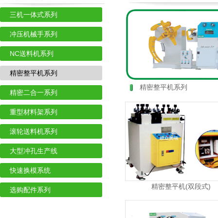
三机一体式系列
冲压机械手系列
NC送料机系列
精密整平机系列
精密整平机系列
精密二合一系列
重型材料架系列
滚轮送料机系列
大型冲孔生产线
快速换模系统
精密整平机(双段式)
选购配件系列