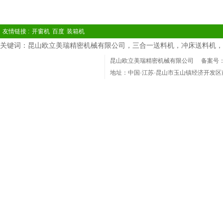
友情链接 :
开窗机
百度
装箱机
关键词：昆山欧立美瑞精密机械有限公司，三合一送料机，冲床送料机，
昆山欧立美瑞精密机械有限公司
备案号：苏
地址：中国·江苏·昆山市玉山镇经济开发区
电话：(86)0512-36801918 Phone：1360